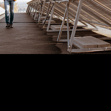
mmodo ligula eget dolor. Aenean massa. Cum sociis Theme natoque penat