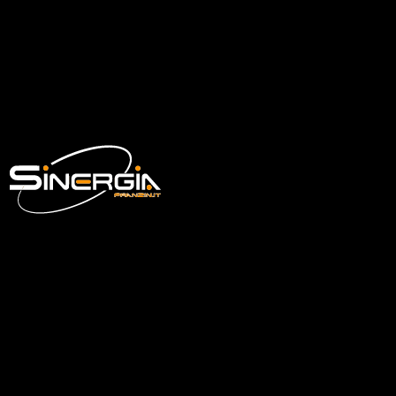
Category
Solar
Tags
sun, wind
© SINERGIA di C. Franzin & C. snc
P. iva 02241850136
CONTATTI
Strada statale Briantea 10/A
22038, Tavernerio (CO)
+39 031.360431
info@franzin.it