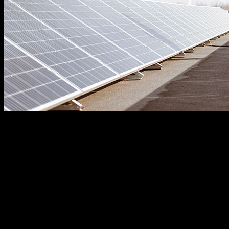
Green Energy
Lorem ipsum dolor sit amet, consectetuer adipiscing elit. Aenean co
nascetur ridiculus mus. Aliquam lorem ante, dapibus in, viverra.
Date
9 Dicembre 2020