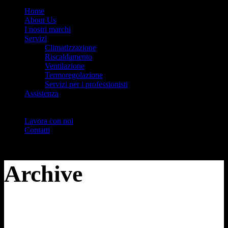
Home
About Us
I nostri marchi
Servizi
Climatizzazione
Riscaldamento
Ventilazione
Termoregolazione
Servizi per i professionisti
Assistenza
Lavora con noi
Contatti
Archive