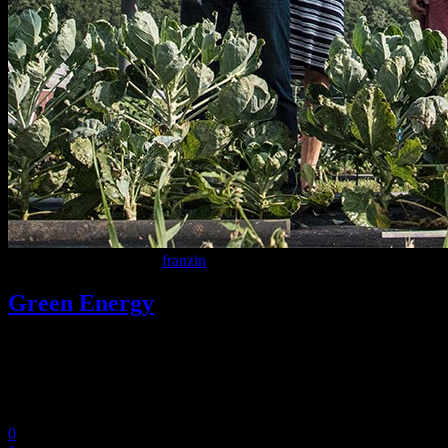
9 Dicembre 2020
In
By
franzin
Green Energy
Lorem ipsum dolor sit amet, consectetuer adipiscing elit. Aenean
commodo ligula eget dolor. Aenean massa. Cum sociis Theme
natoque penatibus et magnis dis parturient montes, nascetur ridiculus
mus. Aliquam lorem ante, dapibus in, viverra.
0