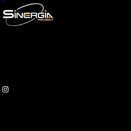
0
© SINERGIA di C. Franzin & C. snc
P. iva 02241850136
CONTATTI
Strada statale Briantea 10/A
22038, Tavernerio (CO)
+39 031.360431
info@franzin.it

CONTATTACI