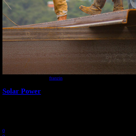
9 Dicembre 2020
In
By
franzin
Solar Power
Lorem ipsum dolor sit amet, consectetuer adipiscing elit. Aenean
commodo ligula eget dolor. Aenean massa. Cum sociis Theme
natoque penatibus et magnis dis parturient montes, nascetur ridiculus
mus. Aliquam lorem ante, dapibus in, viverra.
0