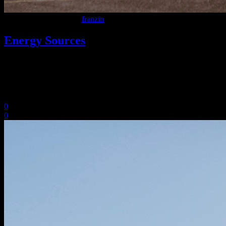
9 Dicembre 2020
In
By
franzin
Energy Sources
Lorem ipsum dolor sit amet, consectetuer adipiscing elit. Aenean
commodo ligula eget dolor. Aenean massa. Cum sociis Theme
natoque penatibus et magnis dis parturient montes, nascetur ridiculus
mus. Aliquam lorem ante, dapibus in, viverra.
0
0