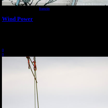
9 Dicembre 2020
In
By
franzin
Wind Power
Lorem ipsum dolor sit amet, consectetuer adipiscing elit. Aenean
commodo ligula eget dolor. Aenean massa. Cum sociis Theme
natoque penatibus et magnis dis parturient montes, nascetur ridiculus
mus. Aliquam lorem ante, dapibus in, viverra.
0
0