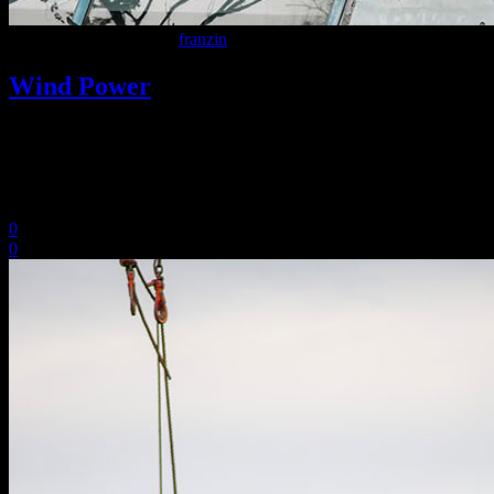
9 Dicembre 2020
In
By
franzin
Wind Power
Lorem ipsum dolor sit amet, consectetuer adipiscing elit. Aenean
commodo ligula eget dolor. Aenean massa. Cum sociis Theme
natoque penatibus et magnis dis parturient montes, nascetur ridiculus
mus. Aliquam lorem ante, dapibus in, viverra.
0
0