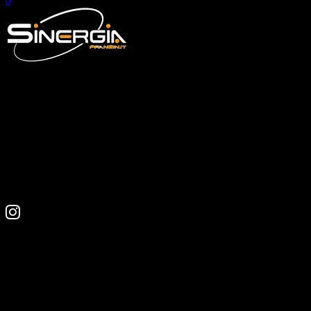
0
© SINERGIA di C. Franzin & C. snc
P. iva 02241850136
CONTATTI
Strada statale Briantea 10/A
22038, Tavernerio (CO)
+39 031.360431
info@franzin.it

CONTATTACI