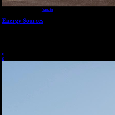
9 Dicembre 2020
In
By
franzin
Energy Sources
Lorem ipsum dolor sit amet, consectetuer adipiscing elit. Aenean
commodo ligula eget dolor. Aenean massa. Cum sociis Theme
natoque penatibus et magnis dis parturient montes, nascetur ridiculus
mus. Aliquam lorem ante, dapibus in, viverra.
0
0