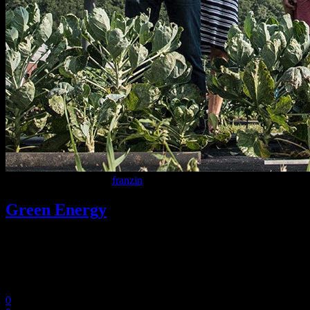
9 Dicembre 2020
In
By
franzin
Green Energy
Lorem ipsum dolor sit amet, consectetuer adipiscing elit. Aenean
commodo ligula eget dolor. Aenean massa. Cum sociis Theme
natoque penatibus et magnis dis parturient montes, nascetur ridiculus
mus. Aliquam lorem ante, dapibus in, viverra.
0