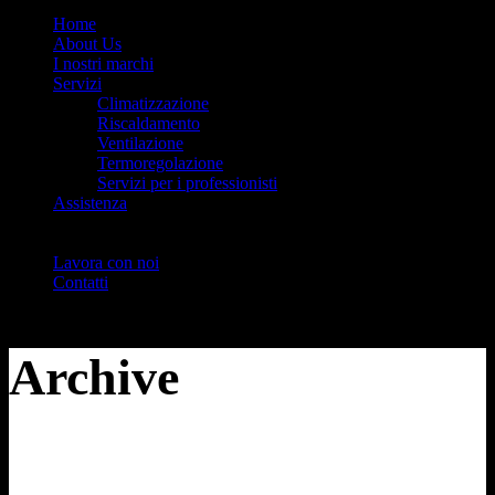
Home
About Us
I nostri marchi
Servizi
Climatizzazione
Riscaldamento
Ventilazione
Termoregolazione
Servizi per i professionisti
Assistenza
Lavora con noi
Contatti
Archive