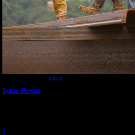
9 Dicembre 2020
In
By
franzin
Solar Power
Lorem ipsum dolor sit amet, consectetuer adipiscing elit. Aenean
commodo ligula eget dolor. Aenean massa. Cum sociis Theme
natoque penatibus et magnis dis parturient montes, nascetur ridiculus
mus. Aliquam lorem ante, dapibus in, viverra.
0